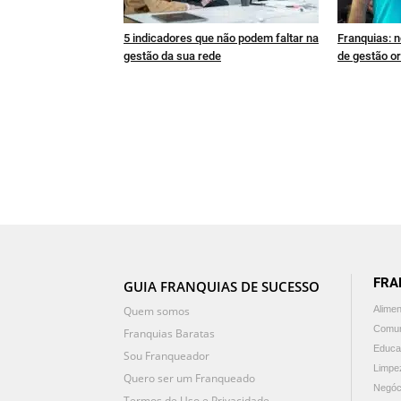
5 indicadores que não podem faltar na
Franquias: n
gestão da sua rede
de gestão or
FRA
GUIA FRANQUIAS DE SUCESSO
Quem somos
Alime
Comun
Franquias Baratas
Educa
Sou Franqueador
Limpe
Quero ser um Franqueado
Negóc
Termos de Uso e Privacidade