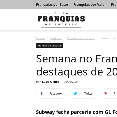
Franquias por Setor
Franquias por Valor
Fra
Guia
Home
Notícias
Manual do sucesso
Semana no F
Franquias
Manual do sucesso
Semana no Franc
de
destaques de 20
Sucesso
Por
Luiza Olinda
-
25/08/2021
Facebook
Twitter
Pi
Subway fecha parceria com GL F