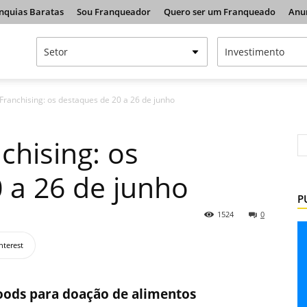
nquias Baratas
Sou Franqueador
Quero ser um Franqueado
Anu
ranchising: os destaques de 20 a 26 de junho
hising: os
 a 26 de junho
P
1524
0
nterest
oods para doação de alimentos