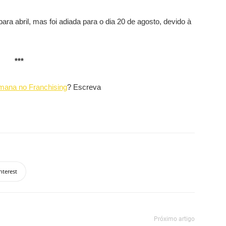
para abril, mas
foi adiada para o dia 20 de agosto, devido à
***
mana no Franchising
? Escreva
nterest
Próximo artigo