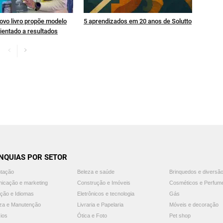
ovo livro propõe modelo
5 aprendizados em 20 anos de Solutto
ientado a resultados
NQUIAS POR SETOR
ntação
Beleza e saúde
Brinquedos e diversã
icação e marketing
Construção e Imóveis
Cosméticos e Perfum
ção e Idiomas
Eletrônicos e tecnologia
Gás
za e Manutenção
Livraria e Papelaria
Móveis e decoração
ios
Ótica e Foto
Pet shop