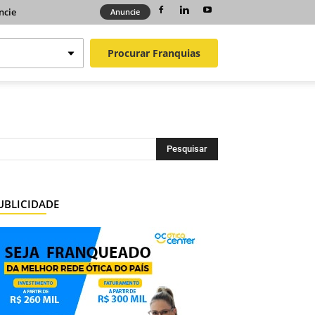
ncie
Anuncie
Procurar
Franquias
UBLICIDADE