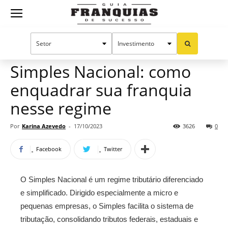
Guia
Home
Notícias
Mercado de franquias
Franquias
Simples Nacional: como
enquadrar sua franquia
de
nesse regime
Por
Karina Azevedo
-
17/10/2023
3626
0
Sucesso
Facebook
Twitter
O Simples Nacional é um regime tributário diferenciado
e simplificado. Dirigido especialmente a micro e
pequenas empresas, o Simples facilita o sistema de
tributação, consolidando tributos federais, estaduais e