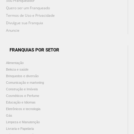
Sou Franqueador
Quero ser um Franqueado
Termos de Uso e Privacidade
Divulgue sua Franquia
Anuncie
FRANQUIAS POR SETOR
Alimentação
Beleza e saúde
Brinquedos e diversão
Comunicação e marketing
Construção e Imóveis
Cosméticos e Perfume
Educação e Idiomas
Eletrônicos e tecnologia
Gás
Limpeza e Manutenção
Livraria e Papelaria