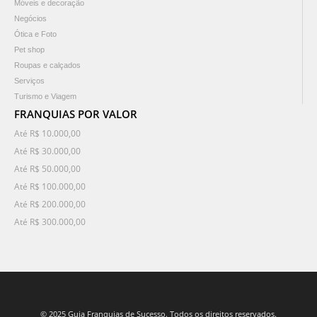
Móveis e decoração
Negócios
Ótica e Foto
Pet shop
Roupas e calçados
Serviços
Turismo e Viagem
FRANQUIAS POR VALOR
Até R$ 10.000,00
Até R$ 30.000,00
Até R$ 50.000,00
Até R$ 100.000,00
Até R$ 200.000,00
Até R$ 300.000,00
© 2025 Guia Franquias de Sucesso. Todos os direitos reservados.