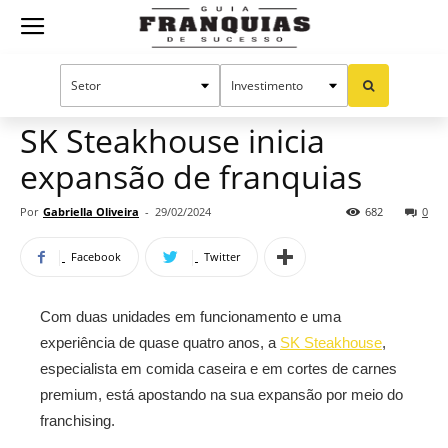
Guia
Home
Notícias
Mercado de franquias
Franquias
SK Steakhouse inicia
expansão de franquias
de
Por
Gabriella Oliveira
-
29/02/2024
682
0
Facebook
Twitter
Sucesso
Com duas unidades em funcionamento e uma
experiência de quase quatro anos, a
SK Steakhouse
,
especialista em comida caseira e em cortes de carnes
premium, está apostando na sua expansão por meio do
franchising.