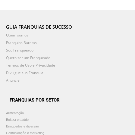
GUIA FRANQUIAS DE SUCESSO
Quem somos
Franquias Baratas
Sou Franqueador
Quero ser um Franqueado
Termos de Uso e Privacidade
Divulgue sua Franquia
Anuncie
FRANQUIAS POR SETOR
Alimentação
Beleza e saúde
Brinquedos e diversão
Comunicação e marketing