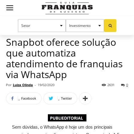
Guia
Home
Notícias
Manual do sucesso
Franquias
Snapbot oferece solução
que automatiza
de
atendimento de franquias
via WhatsApp
Sucesso
Por
Luiza Olinda
-
19/02/2020
2631
0
Facebook
Twitter
Sem dúvidas, o WhatsApp é hoje um dos principais