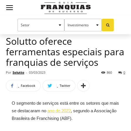
Guia
Home
Notícias
Manual do sucesso
Franquias
Solutto oferece
ferramentas especiais para
de
franquias de serviços
Por
Solutto
-
03/03/2023
860
0
Sucesso
Facebook
Twitter
O segmento de serviços está entre os setores que mais
se destacaram no
ano de 2022
, segundo a Associação
Brasileira de Franchising (ABF).