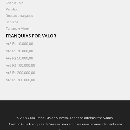
Ótica e Foto
Pet shop
Roupas e calçados
Serviços
Turismo e Viagem
FRANQUIAS POR VALOR
Até R$ 10.000,00
Até R$ 30.000,00
Até R$ 50.000,00
Até R$ 100.000,00
Até R$ 200.000,00
Até R$ 300.000,00
© 2025 Guia Franquias de Sucesso. Todos os direitos reservados.
Aviso: o Guia Franquias de Sucesso não endossa nem recomenda nenhuma