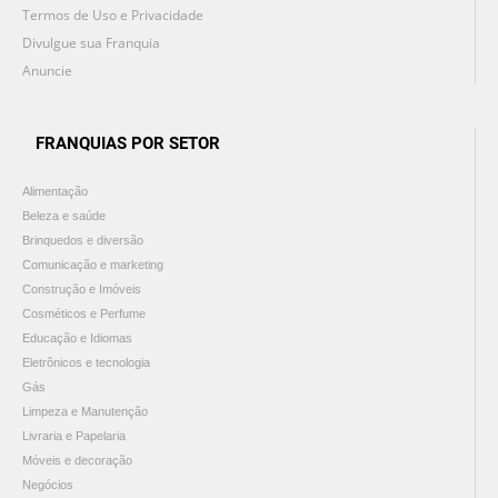
Termos de Uso e Privacidade
Divulgue sua Franquia
Anuncie
FRANQUIAS POR SETOR
Alimentação
Beleza e saúde
Brinquedos e diversão
Comunicação e marketing
Construção e Imóveis
Cosméticos e Perfume
Educação e Idiomas
Eletrônicos e tecnologia
Gás
Limpeza e Manutenção
Livraria e Papelaria
Móveis e decoração
Negócios