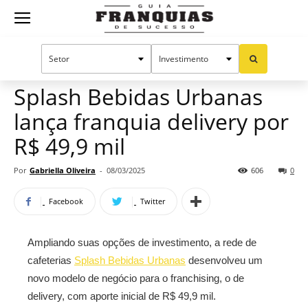
Guia
Home
Notícias
Mercado de franquias
Franquias
Splash Bebidas Urbanas
lança franquia delivery por
de
R$ 49,9 mil
Por
Gabriella Oliveira
-
08/03/2025
606
0
Sucesso
Facebook
Twitter
Ampliando suas opções de investimento, a rede de
cafeterias
Splash Bebidas Urbanas
desenvolveu um
novo modelo de negócio para o franchising, o de
delivery, com aporte inicial de R$ 49,9 mil.