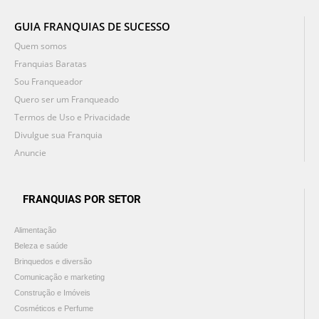
GUIA FRANQUIAS DE SUCESSO
Quem somos
Franquias Baratas
Sou Franqueador
Quero ser um Franqueado
Termos de Uso e Privacidade
Divulgue sua Franquia
Anuncie
FRANQUIAS POR SETOR
Alimentação
Beleza e saúde
Brinquedos e diversão
Comunicação e marketing
Construção e Imóveis
Cosméticos e Perfume