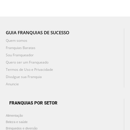
GUIA FRANQUIAS DE SUCESSO
Quem somos
Franquias Baratas
Sou Franqueador
Quero ser um Franqueado
Termos de Uso e Privacidade
Divulgue sua Franquia
Anuncie
FRANQUIAS POR SETOR
Alimentação
Beleza e saúde
Brinquedos e diversão