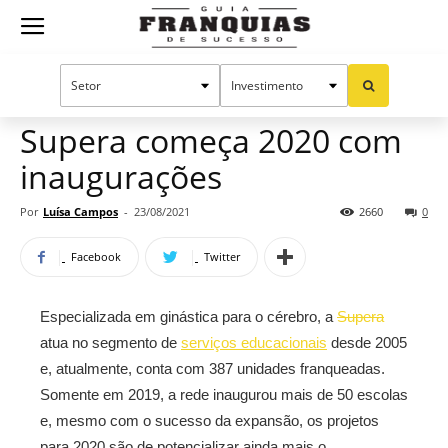
Guia
Home
Notícias
Mercado de franquias
Franquias
Supera começa 2020 com
inaugurações
de
Por
Luísa Campos
-
23/08/2021
2660
0
Facebook
Twitter
Sucesso
Especializada em ginástica para o cérebro, a
Supera
atua no segmento de
serviços educacionais
desde 2005
e, atualmente, conta com 387 unidades franqueadas.
Somente em 2019, a rede inaugurou mais de 50 escolas
e, mesmo com o sucesso da expansão, os projetos
para 2020 são de potencializar ainda mais o