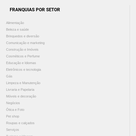
FRANQUIAS POR SETOR
Alimentação
Beleza e saúde
Brinquedos e diversão
Comunicação e marketing
Construção e Imóveis
Cosméticos e Perfume
Educação e Idiomas
Eletrônicos e tecnologia
Gás
Limpeza e Manutenção
Livraria e Papelaria
Móveis e decoração
Negócios
Ótica e Foto
Pet shop
Roupas e calçados
Serviços