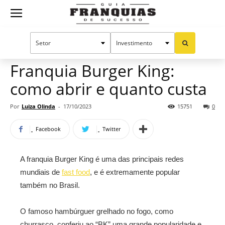
Guia
Home
Notícias
Mercado de franquias
Franquias
Franquia Burger King:
como abrir e quanto custa
de
Por
Luiza Olinda
-
17/10/2023
15751
0
Facebook
Twitter
Sucesso
A franquia Burger King é uma das principais redes
mundiais de
fast food
, e é extremamente popular
também no Brasil.
O famoso hambúrguer grelhado no fogo, como
churrasco, conferiu ao “BK” uma grande popularidade e