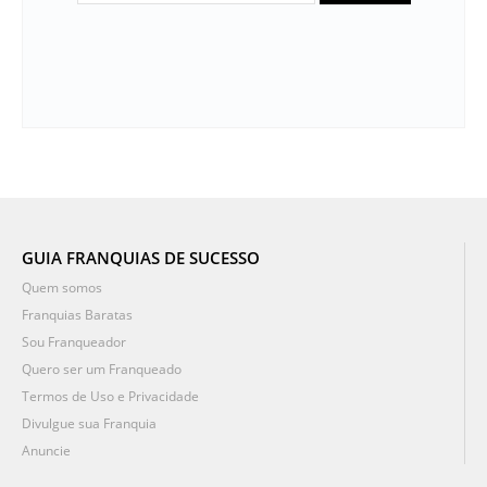
GUIA FRANQUIAS DE SUCESSO
Quem somos
Franquias Baratas
Sou Franqueador
Quero ser um Franqueado
Termos de Uso e Privacidade
Divulgue sua Franquia
Anuncie