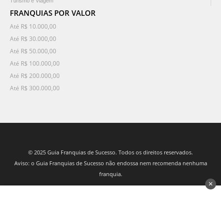
Turismo e Viagem
FRANQUIAS POR VALOR
Até R$ 10.000,00
Até R$ 30.000,00
Até R$ 50.000,00
Até R$ 100.000,00
Até R$ 200.000,00
Até R$ 300.000,00
© 2025 Guia Franquias de Sucesso. Todos os direitos reservados.
Aviso: o Guia Franquias de Sucesso não endossa nem recomenda nenhuma
franquia.
✕
desenvolvido por 3Nós