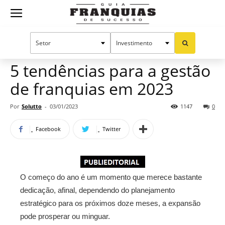
Guia
Home
Notícias
Manual do sucesso
Publieditorial
Franquias
5 tendências para a gestão
de franquias em 2023
de
Por
Solutto
-
03/01/2023
1147
0
Facebook
Twitter
Sucesso
O começo do ano é um momento que merece bastante
dedicação, afinal, dependendo do planejamento
estratégico para os próximos doze meses, a expansão
pode prosperar ou minguar.