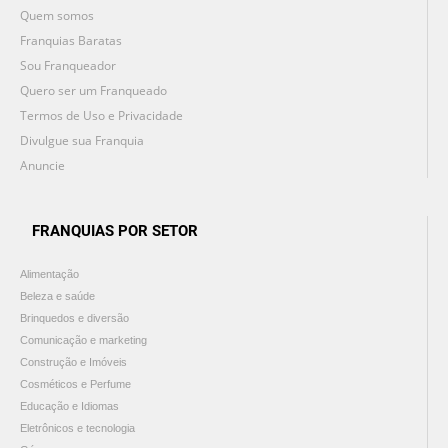
Quem somos
Franquias Baratas
Sou Franqueador
Quero ser um Franqueado
Termos de Uso e Privacidade
Divulgue sua Franquia
Anuncie
FRANQUIAS POR SETOR
Alimentação
Beleza e saúde
Brinquedos e diversão
Comunicação e marketing
Construção e Imóveis
Cosméticos e Perfume
Educação e Idiomas
Eletrônicos e tecnologia