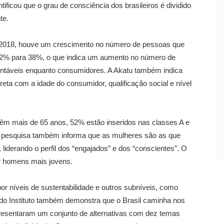
entificou que o grau de consciência dos brasileiros é dividido
te.
a 2018, houve um crescimento no número de pessoas que
 32% para 38%, o que indica um aumento no número de
ntáveis enquanto consumidores. A Akatu também indica
reta com a idade do consumidor, qualificação social e nível
m mais de 65 anos, 52% estão inseridos nas classes A e
A pesquisa também informa que as mulheres são as que
iderando o perfil dos “engajados” e dos “conscientes”. O
or homens mais jovens.
r níveis de sustentabilidade e outros subníveis, como
 do Instituto também demonstra que o Brasil caminha nos
presentaram um conjunto de alternativas com dez temas