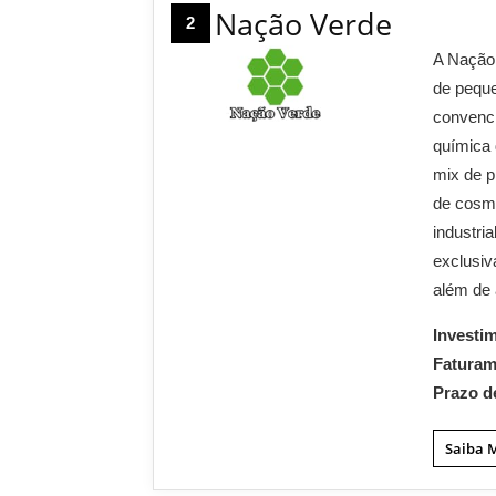
Nação Verde
2
A Nação 
de peque
convenci
química
mix de p
de cosme
industri
exclusiv
além de 
Investi
Fatura
Prazo d
Saiba 