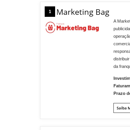
Marketing Bag
1
A Market
publicid
operaçã
comercia
responsá
distribu
da franq
Investi
Fatura
Prazo d
Saiba 