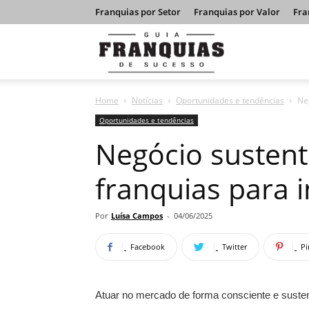
Franquias por Setor
Franquias por Valor
Fra
Guia
Home
Notícias
Oportunidades e tendências
Neg
Franquias
Oportunidades e tendências
Negócio sustent
de
franquias para i
Sucesso
Por
Luísa Campos
-
04/06/2025
Facebook
Twitter
Pi
Atuar no mercado de forma consciente e susten