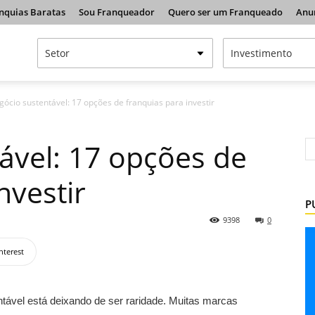
nquias Baratas
Sou Franqueador
Quero ser um Franqueado
Anu
ócio sustentável: 17 opções de franquias para investir
ável: 17 opções de
nvestir
P
9398
0
nterest
tável está deixando de ser raridade. Muitas marcas