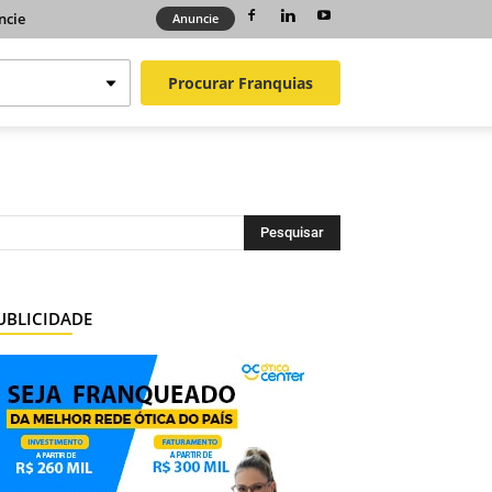
ncie
Anuncie
Procurar
Franquias
UBLICIDADE