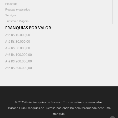
Pet shop
Roupas e calçados
Serviços
Turismo e Viagem
FRANQUIAS POR VALOR
Até R$ 10.000,00
Até R$ 30.000,00
Até R$ 50.000,00
Até R$ 100.000,00
Até R$ 200.000,00
Até R$ 300.000,00
© 2025 Guia Franquias de Sucesso. Todos os direitos reservados.
Aviso: o Guia Franquias de Sucesso não endossa nem recomenda nenhuma
franquia.