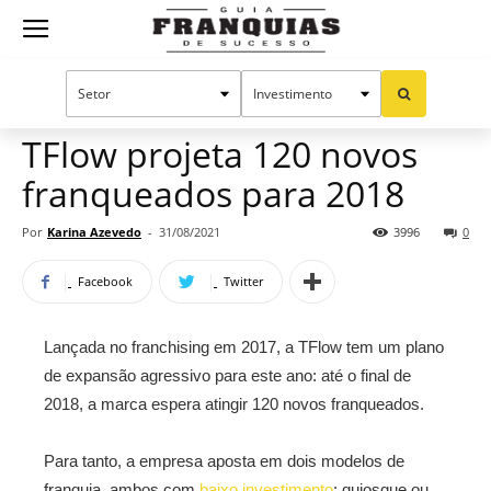
Guia
Home
Notícias
Mercado de franquias
Franquias
TFlow projeta 120 novos
franqueados para 2018
de
Por
Karina Azevedo
-
31/08/2021
3996
0
Facebook
Twitter
Sucesso
Lançada no franchising em 2017, a TFlow tem um plano
de expansão agressivo para este ano: até o final de
2018, a marca espera atingir 120 novos franqueados.
Para tanto, a empresa aposta em dois modelos de
franquia, ambos com
baixo investimento
: quiosque ou