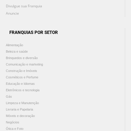
Divulgue sua Franquia
Anuncie
FRANQUIAS POR SETOR
Alimentação
Beleza e saúde
Brinquedos e diversão
Comunicação e marketing
Construção e Imóveis
Cosméticos e Perfume
Educação e Idiomas
Eletrônicos e tecnologia
Gás
Limpeza e Manutenção
Livraria e Papelaria
Móveis e decoração
Negócios
Ótica e Foto