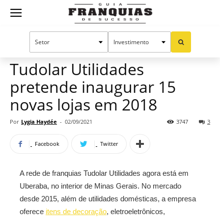
Guia
Home
Notícias
Mercado de franquias
Franquias
Tudolar Utilidades
pretende inaugurar 15
de
novas lojas em 2018
Por
Lygia Haydée
-
02/09/2021
3747
3
Sucesso
Facebook
Twitter
A rede de franquias Tudolar Utilidades agora está em
Uberaba, no interior de Minas Gerais. No mercado
desde 2015, além de utilidades domésticas, a empresa
oferece
itens de decoração
, eletroeletrônicos,