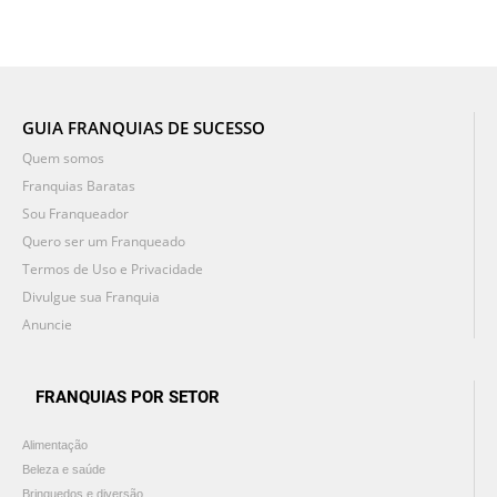
GUIA FRANQUIAS DE SUCESSO
Quem somos
Franquias Baratas
Sou Franqueador
Quero ser um Franqueado
Termos de Uso e Privacidade
Divulgue sua Franquia
Anuncie
FRANQUIAS POR SETOR
Alimentação
Beleza e saúde
Brinquedos e diversão