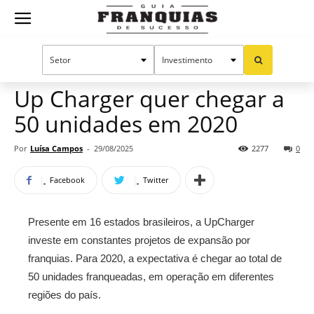
Guia
Home
Notícias
Mercado de franquias
Franquias
Up Charger quer chegar a
50 unidades em 2020
de
Por
Luísa Campos
-
29/08/2025
2277
0
Facebook
Twitter
Sucesso
Presente em 16 estados brasileiros, a UpCharger
investe em constantes projetos de expansão por
franquias. Para 2020, a expectativa é chegar ao total de
50 unidades franqueadas, em operação em diferentes
regiões do país.