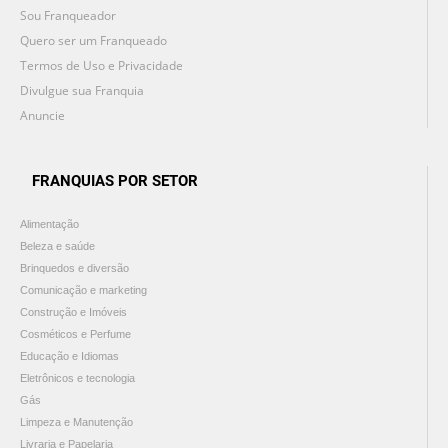
Sou Franqueador
Quero ser um Franqueado
Termos de Uso e Privacidade
Divulgue sua Franquia
Anuncie
FRANQUIAS POR SETOR
Alimentação
Beleza e saúde
Brinquedos e diversão
Comunicação e marketing
Construção e Imóveis
Cosméticos e Perfume
Educação e Idiomas
Eletrônicos e tecnologia
Gás
Limpeza e Manutenção
Livraria e Papelaria