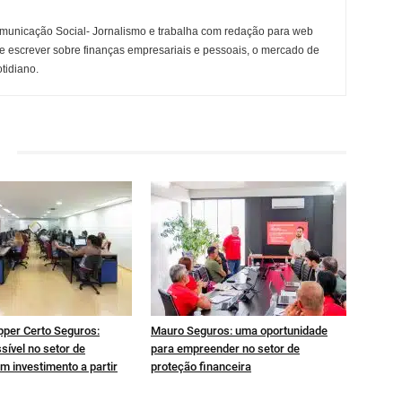
municação Social- Jornalismo e trabalha com redação para web
e escrever sobre finanças empresariais e pessoais, o mercado de
otidiano.
pper Certo Seguros:
Mauro Seguros: uma oportunidade
sível no setor de
para empreender no setor de
m investimento a partir
proteção financeira