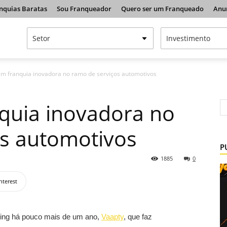
nquias Baratas
Sou Franqueador
Quero ser um Franqueado
Anu
em franquia inovadora no ramo de serviços automotivos
quia inovadora no
os automotivos
P
1885
0
nterest
sing há pouco mais de um ano,
Vaapty
, que faz