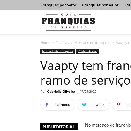
Franquias por Setor
Franquias por Valor
Fra
Guia
Home
Notícias
Mercado de franquias
Vaapty t
Franquias
Mercado de franquias
Publieditorial
Vaapty tem fran
de
ramo de serviç
Sucesso
Por
Gabriella Oliveira
-
17/05/2022
Facebook
Twitter
Pi
No mercado de franchi