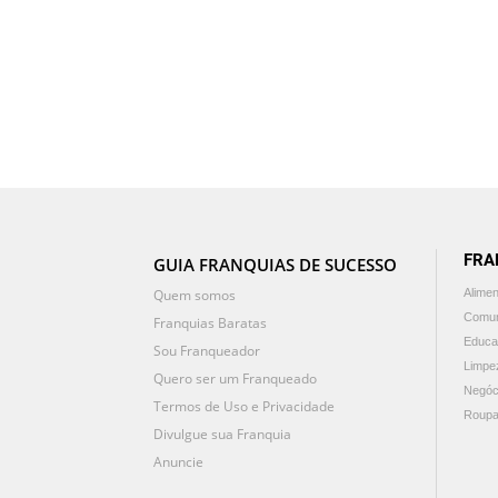
FRA
GUIA FRANQUIAS DE SUCESSO
Quem somos
Alime
Comun
Franquias Baratas
Educa
Sou Franqueador
Limpe
Quero ser um Franqueado
Negóc
Termos de Uso e Privacidade
Roupa
Divulgue sua Franquia
Anuncie