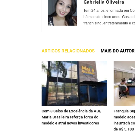
Gabriella Oliveira
Tem 24 anos, é formada em Co
há mais de cinco anos. Gosta d
franchising, entretenimento e c
ARTIGOS RELACIONADOS
MAIS DO AUTOR
Com 8 Selos de Excelência da ABF,
Franquia Su
Maria Brasileira reforça força do
modelo aces
modelo e atrai novos investidores
insurtech co
de R$ 5.100