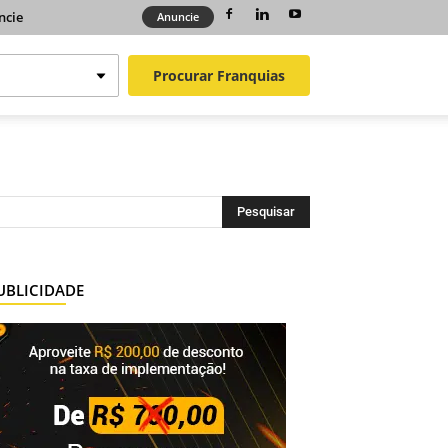
ncie
Anuncie
Procurar
Franquias
UBLICIDADE