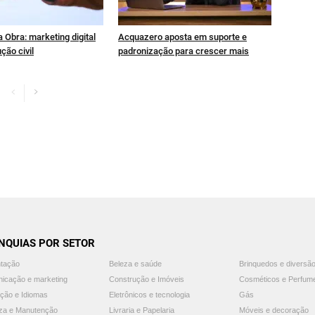
 Obra: marketing digital
Acquazero aposta em suporte e
ção civil
padronização para crescer mais
NQUIAS POR SETOR
ntação
Beleza e saúde
Brinquedos e diversã
icação e marketing
Construção e Imóveis
Cosméticos e Perfum
ção e Idiomas
Eletrônicos e tecnologia
Gás
za e Manutenção
Livraria e Papelaria
Móveis e decoração