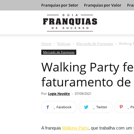
Franquias por Setor
Franquias por Valor
Fra
Guia
Home
Notícias
Mercado de franquias
Walking 
Franquias
Mercado de franquias
Walking Party f
de
faturamento de 
Sucesso
Por
Lygia Haydée
-
07/09/2021
Facebook
Twitter
Pi
A franquia
Walking Party
, que trabalha com um 