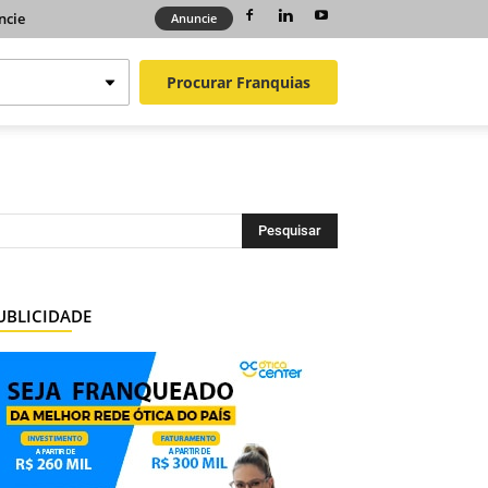
ncie
Anuncie
Procurar
Franquias
UBLICIDADE