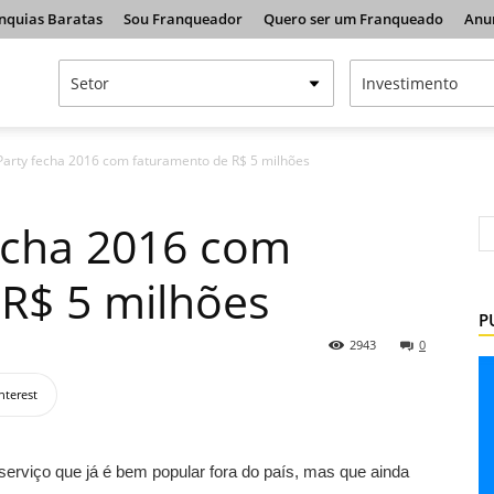
nquias Baratas
Sou Franqueador
Quero ser um Franqueado
Anu
Party fecha 2016 com faturamento de R$ 5 milhões
echa 2016 com
R$ 5 milhões
P
2943
0
nterest
serviço que já é bem popular fora do país, mas que ainda