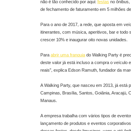
não é tão conhecido por aqui:
festas
no ônibus,
de fechamento de faturamento em 5 milhões de 
Para o ano de 2017, a rede, que aposta em veí
itinerantes, com música, aperitivos, bar e todo
crescer 10% e inaugurar oito novas unidades.
Para
abrir uma franquia
do Walking Party é pre
deste valor já está incluso a compra o veículo
reais”, explica Edson Ramuth, fundador da mar
A Walking Party, que nasceu em 2013, já está p
Campinas, Brasília, Santos, Goiânia, Aracajú
Manaus.
A empresa trabalha com vários tipos de eventos
lançamento de produtos e eventos corporativos
dessas festas, desde limusines, vans e até ônib