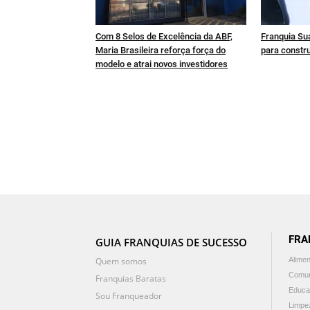
Com 8 Selos de Excelência da ABF,
Franquia Sua
Maria Brasileira reforça força do
para constru
modelo e atrai novos investidores
FRA
GUIA FRANQUIAS DE SUCESSO
Quem somos
Alime
Comun
Franquias Baratas
Educa
Sou Franqueador
Limpe