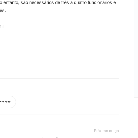
no entanto, são necessários de três a quatro funcionários e
mês.
il
nterest
Próximo artigo