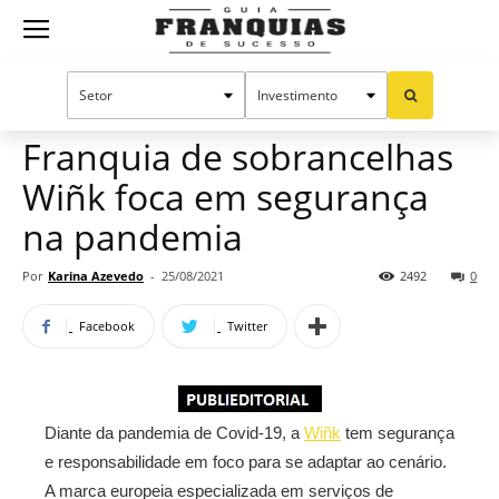
Guia
Home
Notícias
Mercado de franquias
Publieditorial
Franquias
Franquia de sobrancelhas
Wiñk foca em segurança
de
na pandemia
Por
Karina Azevedo
-
25/08/2021
2492
0
Sucesso
Facebook
Twitter
Diante da pandemia de Covid-19, a
Wiñk
tem segurança
e responsabilidade em foco para se adaptar ao cenário.
A marca europeia especializada em serviços de