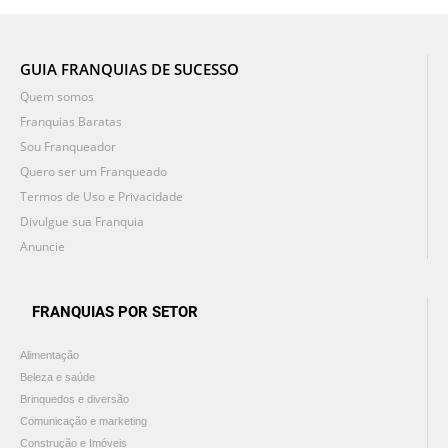
GUIA FRANQUIAS DE SUCESSO
Quem somos
Franquias Baratas
Sou Franqueador
Quero ser um Franqueado
Termos de Uso e Privacidade
Divulgue sua Franquia
Anuncie
FRANQUIAS POR SETOR
Alimentação
Beleza e saúde
Brinquedos e diversão
Comunicação e marketing
Construção e Imóveis