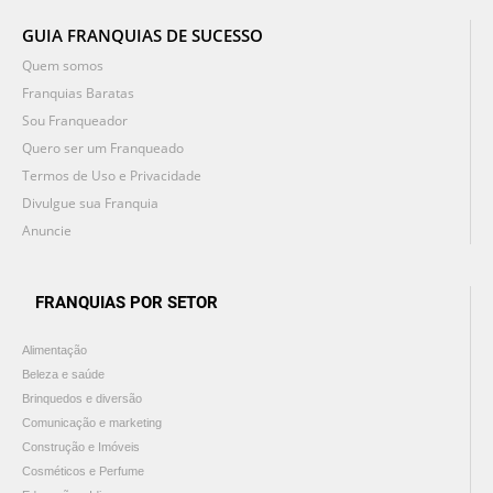
GUIA FRANQUIAS DE SUCESSO
Quem somos
Franquias Baratas
Sou Franqueador
Quero ser um Franqueado
Termos de Uso e Privacidade
Divulgue sua Franquia
Anuncie
FRANQUIAS POR SETOR
Alimentação
Beleza e saúde
Brinquedos e diversão
Comunicação e marketing
Construção e Imóveis
Cosméticos e Perfume