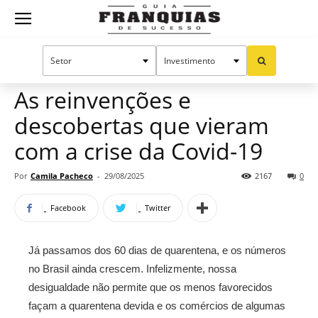
Guia
Home
Notícias
Artigos
Franquias
As reinvenções e
descobertas que vieram
de
com a crise da Covid-19
Por
Camila Pacheco
-
29/08/2025
2167
0
Sucesso
Facebook
Twitter
Já passamos dos 60 dias de quarentena, e os números
no Brasil ainda crescem. Infelizmente, nossa
desigualdade não permite que os menos favorecidos
façam a quarentena devida e os comércios de algumas