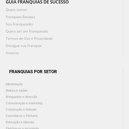
GUIA FRANQUIAS DE SUCESSO
Quem somos
Franquias Baratas
Sou Franqueador
Quero ser um Franqueado
Termos de Uso e Privacidade
Divulgue sua Franquia
Anuncie
FRANQUIAS POR SETOR
Alimentação
Beleza e saúde
Brinquedos e diversão
Comunicação e marketing
Construção e Imóveis
Cosméticos e Perfume
Educação e Idiomas
Eletrônicos e tecnologia