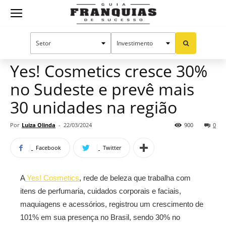
Guia
Home
Notícias
Mercado de franquias
Franquias
Yes! Cosmetics cresce 30%
no Sudeste e prevê mais
de
30 unidades na região
Por
Luiza Olinda
-
22/03/2024
900
0
Sucesso
Facebook
Twitter
A
Yes! Cosmetics
, rede de beleza que trabalha com
itens de perfumaria, cuidados corporais e faciais,
maquiagens e acessórios, registrou um crescimento de
101% em sua presença no Brasil, sendo 30% no