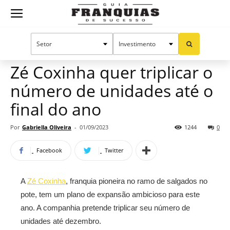
Guia
Home
Notícias
Mercado de franquias
Franquias
Zé Coxinha quer triplicar o
número de unidades até o
de
final do ano
Por
Gabriella Oliveira
-
01/09/2023
1244
0
Sucesso
Facebook
Twitter
A
Zé Coxinha
, franquia pioneira no ramo de salgados no
pote, tem um plano de expansão ambicioso para este
ano. A companhia pretende triplicar seu número de
unidades até dezembro.