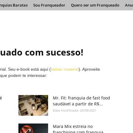
nquias Baratas
Sou Franqueador
Quero ser um Franqueado
Anu
tuado com sucesso!
ial. Seu e-book está aqui (
baixar material
). Aproveite
que podem te interessar:
té
Mr. Fit: franquia de fast food
saudável a partir de R$...
Data modificada: 26/08/2021
Mara Mix estreia no
.
franchising com franquia