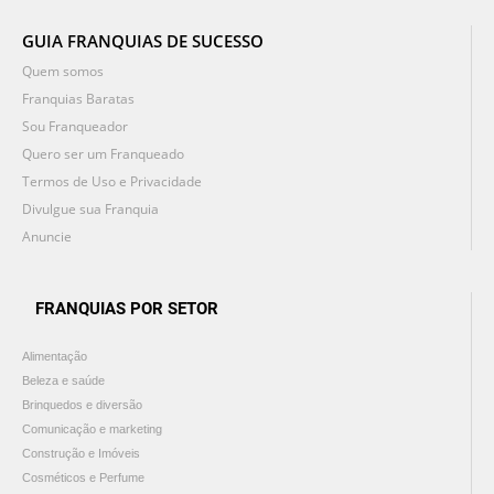
GUIA FRANQUIAS DE SUCESSO
Quem somos
Franquias Baratas
Sou Franqueador
Quero ser um Franqueado
Termos de Uso e Privacidade
Divulgue sua Franquia
Anuncie
FRANQUIAS POR SETOR
Alimentação
Beleza e saúde
Brinquedos e diversão
Comunicação e marketing
Construção e Imóveis
Cosméticos e Perfume