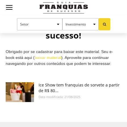
Guia
Cadastro efetuado com
sucesso!
Franquias
Obrigado por se cadastrar para baixar este material. Seu e-
de
book está aqui (
baixar material
). Aproveite para continuar
navegando por outros conteúdos que podem te interessar:
Sucesso
Ice Show tem franquias de sorvete a partir
de R$ 80...
Data modificada: 21/08/2025