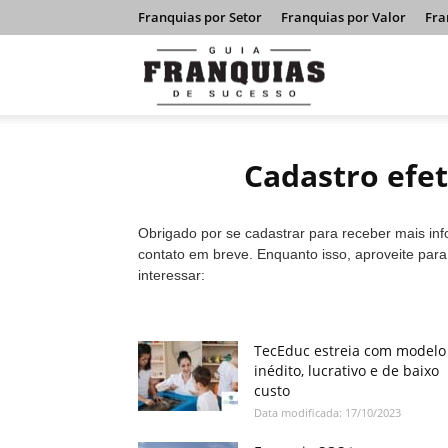
Franquias por Setor
Franquias por Valor
Fra
Guia
Franquias
Cadastro efe
de
Obrigado por se cadastrar para receber mais in
contato em breve. Enquanto isso, aproveite par
interessar:
Sucesso
TecEduc estreia com modelo
inédito, lucrativo e de baixo
custo
Data modificada: 17/10/2023