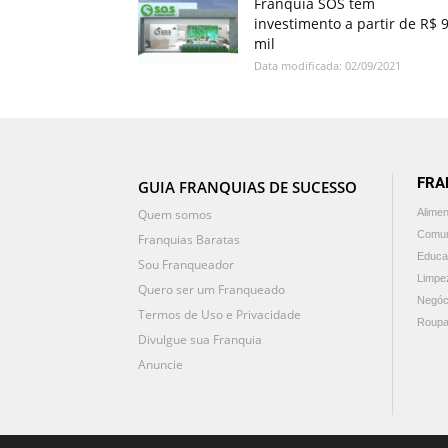
Franquia SOS tem
investimento a partir de R$ 
mil
Data modificada: 02/09/2021
FRA
GUIA FRANQUIAS DE SUCESSO
Quem somos
Alime
Comun
Franquias Baratas
Educa
Sou Franqueador
Limpe
Quero ser um Franqueado
Negóc
Termos de Uso e Privacidade
Roupa
Divulgue sua Franquia
Anuncie