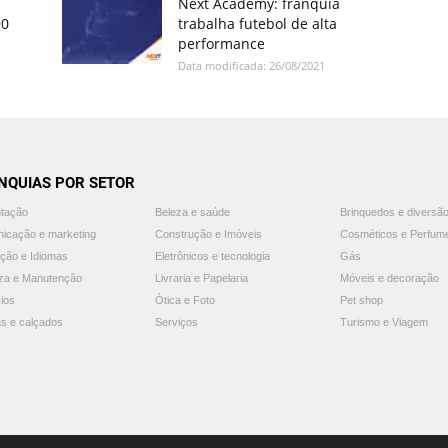
Next Academy: franquia
90
trabalha futebol de alta
performance
Data modificada: 26/08/2021
NQUIAS POR SETOR
ntação
Beleza e saúde
Brinquedos e diversã
icação e marketing
Construção e Imóveis
Cosméticos e Perfum
ção e Idiomas
Eletrônicos e tecnologia
Gás
za e Manutenção
Livraria e Papelaria
Móveis e decoração
ios
Ótica e Foto
Pet shop
s e calçados
Serviços
Turismo e Viagem