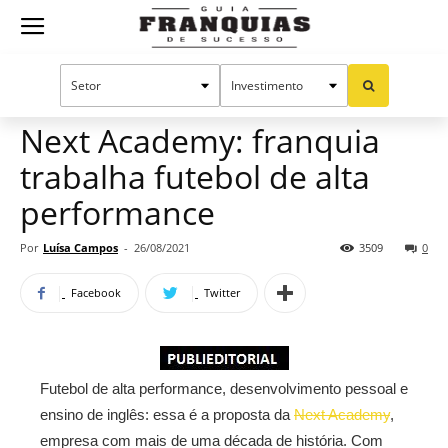
Guia
Home
Notícias
Mercado de franquias
Publieditorial
Franquias
Next Academy: franquia
trabalha futebol de alta
de
performance
Por
Luísa Campos
-
26/08/2021
3509
0
Sucesso
Facebook
Twitter
Futebol de alta performance, desenvolvimento pessoal e
ensino de inglês: essa é a proposta da
Next Academy
,
empresa com mais de uma década de história. Com