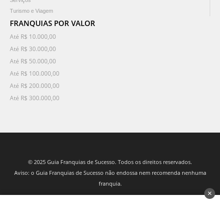
Serviços
Turismo e Viagem
FRANQUIAS POR VALOR
Até R$ 10.000,00
Até R$ 30.000,00
Até R$ 50.000,00
Até R$ 100.000,00
Até R$ 200.000,00
Até R$ 300.000,00
© 2025 Guia Franquias de Sucesso. Todos os direitos reservados.
Aviso: o Guia Franquias de Sucesso não endossa nem recomenda nenhuma
franquia.
✕
desenvolvido por 3Nós