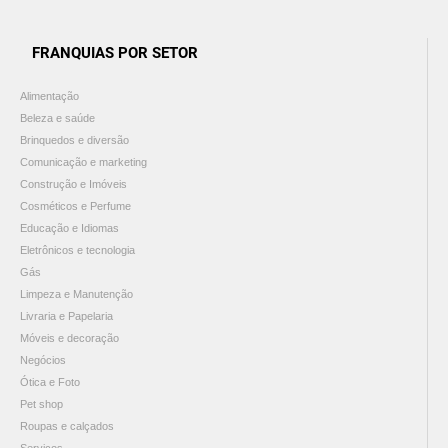
FRANQUIAS POR SETOR
Alimentação
Beleza e saúde
Brinquedos e diversão
Comunicação e marketing
Construção e Imóveis
Cosméticos e Perfume
Educação e Idiomas
Eletrônicos e tecnologia
Gás
Limpeza e Manutenção
Livraria e Papelaria
Móveis e decoração
Negócios
Ótica e Foto
Pet shop
Roupas e calçados