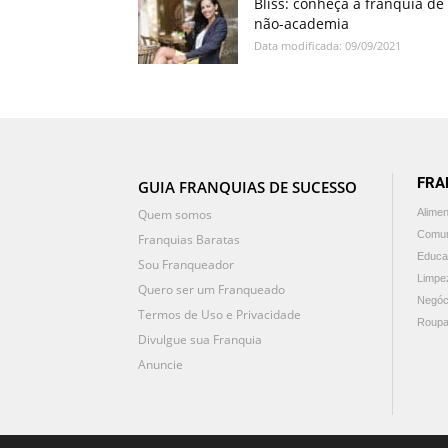
Bliss: conheça a franquia de
não-academia
Data modificada: 09/09/2021
FRA
GUIA FRANQUIAS DE SUCESSO
Quem somos
Alime
Comun
Franquias Baratas
Educa
Sou Franqueador
Limpe
Quero ser um Franqueado
Negóc
Termos de Uso e Privacidade
Roupa
Divulgue sua Franquia
Anuncie