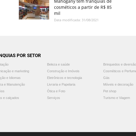
Mahogany tem franquias de
cosméticos a partir de R$ 85
mil
Data modificada: 31/08/2021
NQUIAS POR SETOR
ntação
Beleza e saúde
Brinquedos e diversã
icação e marketing
Construção e Imóveis
Cosméticos e Perfum
ção e Idiomas
Eletrônicos e tecnologia
Gás
za e Manutenção
Livraria e Papelaria
Móveis e decoração
ios
Ótica e Foto
Pet shop
s e calçados
Serviços
Turismo e Viagem