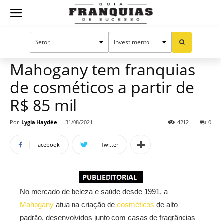
Guia
Home
Notícias
Mercado de franquias
Publieditorial
Franquias
Mahogany tem franquias
de cosméticos a partir de
de
R$ 85 mil
Por
Lygia Haydée
-
31/08/2021
4212
0
Sucesso
Facebook
Twitter
No mercado de beleza e saúde desde 1991, a
Mahogany
atua na criação de
cosméticos
de alto
padrão, desenvolvidos junto com casas de fragrâncias