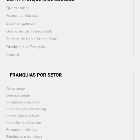
Quem somos
Franquias Baratas
Sou Franqueador
Quero ser um Franqueado
Termos de Uso e Privacidade
Divulgue sua Franquia
Anuncie
FRANQUIAS POR SETOR
Alimentação
Beleza e saúde
Brinquedos e diversão
Comunicação e marketing
Construção e Imóveis
Cosméticos e Perfume
Educação e Idiomas
Eletrônicos e tecnologia