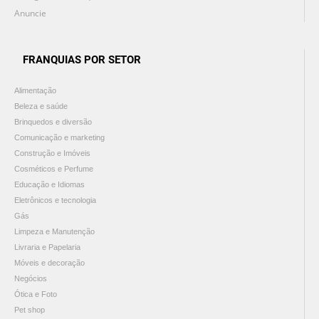
Anuncie
FRANQUIAS POR SETOR
Alimentação
Beleza e saúde
Brinquedos e diversão
Comunicação e marketing
Construção e Imóveis
Cosméticos e Perfume
Educação e Idiomas
Eletrônicos e tecnologia
Gás
Limpeza e Manutenção
Livraria e Papelaria
Móveis e decoração
Negócios
Ótica e Foto
Pet shop