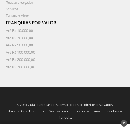
Roupas e calçados
Serviços
Turismo e Viagem
FRANQUIAS POR VALOR
Até R$ 10.000,00
Até R$ 30.000,00
Até R$ 50.000,00
Até R$ 100.000,00
Até R$ 200.000,00
Até R$ 300.000,00
© 2025 Guia Franquias de Sucesso. Todos os direitos reservados.
Aviso: o Guia Franquias de Sucesso não endossa nem recomenda nenhuma
franquia.
✕
desenvolvido por 3Nós