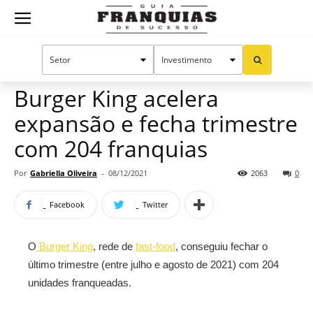
Guia
Home
Notícias
Mercado de franquias
Franquias
Burger King acelera
expansão e fecha trimestre
de
com 204 franquias
Por
Gabriella Oliveira
-
08/12/2021
2063
0
Sucesso
Facebook
Twitter
O
Burger King
, rede de
fast-food
, conseguiu fechar o
último trimestre (entre julho e agosto de 2021) com 204
unidades franqueadas.