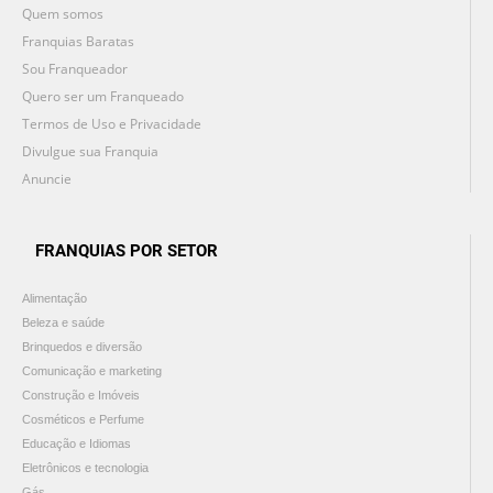
Quem somos
Franquias Baratas
Sou Franqueador
Quero ser um Franqueado
Termos de Uso e Privacidade
Divulgue sua Franquia
Anuncie
FRANQUIAS POR SETOR
Alimentação
Beleza e saúde
Brinquedos e diversão
Comunicação e marketing
Construção e Imóveis
Cosméticos e Perfume
Educação e Idiomas
Eletrônicos e tecnologia
Gás