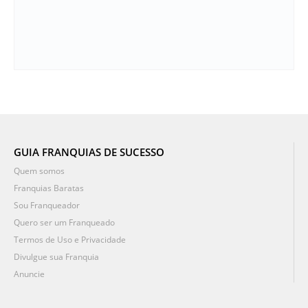
GUIA FRANQUIAS DE SUCESSO
Quem somos
Franquias Baratas
Sou Franqueador
Quero ser um Franqueado
Termos de Uso e Privacidade
Divulgue sua Franquia
Anuncie