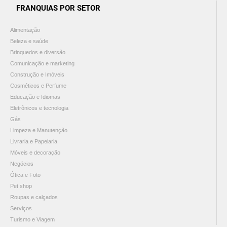
FRANQUIAS POR SETOR
Alimentação
Beleza e saúde
Brinquedos e diversão
Comunicação e marketing
Construção e Imóveis
Cosméticos e Perfume
Educação e Idiomas
Eletrônicos e tecnologia
Gás
Limpeza e Manutenção
Livraria e Papelaria
Móveis e decoração
Negócios
Ótica e Foto
Pet shop
Roupas e calçados
Serviços
Turismo e Viagem