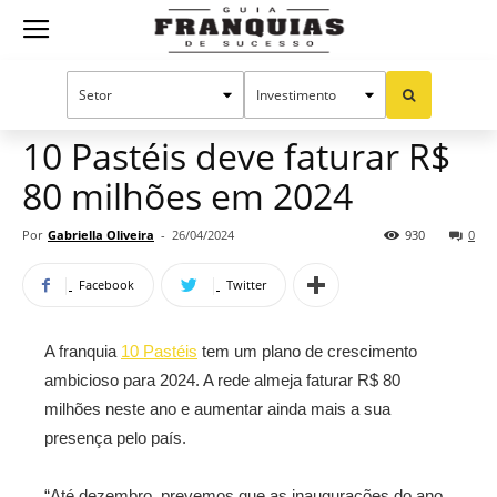
Guia
Home
Notícias
Mercado de franquias
Franquias
10 Pastéis deve faturar R$
80 milhões em 2024
de
Por
Gabriella Oliveira
-
26/04/2024
930
0
Facebook
Twitter
Sucesso
A franquia
10 Pastéis
tem um plano de crescimento
ambicioso para 2024. A rede almeja faturar R$ 80
milhões neste ano e aumentar ainda mais a sua
presença pelo país.
“Até dezembro, prevemos que as inaugurações do ano