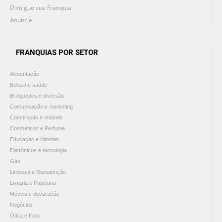
Divulgue sua Franquia
Anuncie
FRANQUIAS POR SETOR
Alimentação
Beleza e saúde
Brinquedos e diversão
Comunicação e marketing
Construção e Imóveis
Cosméticos e Perfume
Educação e Idiomas
Eletrônicos e tecnologia
Gás
Limpeza e Manutenção
Livraria e Papelaria
Móveis e decoração
Negócios
Ótica e Foto