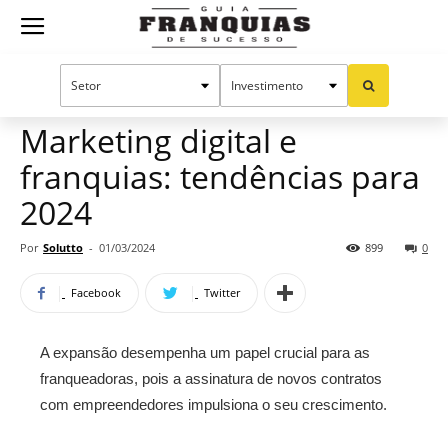
Guia
Home
Notícias
Manual do sucesso
Franquias
Marketing digital e
franquias: tendências para
de
2024
Por
Solutto
-
01/03/2024
899
0
Sucesso
Facebook
Twitter
A expansão desempenha um papel crucial para as
franqueadoras, pois a assinatura de novos contratos
com empreendedores impulsiona o seu crescimento.