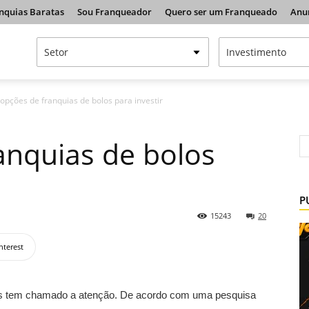
nquias Baratas
Sou Franqueador
Quero ser um Franqueado
Anu
opções de franquias de bolos para investir
anquias de bolos
P
15243
20
nterest
os tem chamado a atenção. De acordo com uma pesquisa