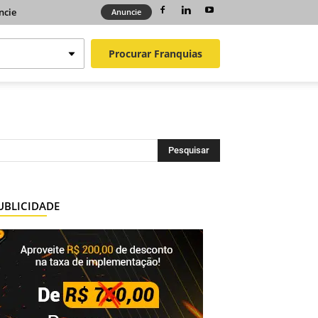
ncie
Anuncie
Procurar
Franquias
UBLICIDADE