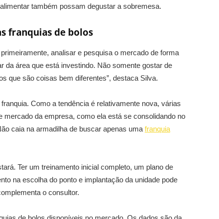
o alimentar também possam degustar a sobremesa.
as franquias de bolos
, primeiramente, analisar e pesquisa o mercado de forma
ar da área que está investindo. Não somente gostar de
s que são coisas bem diferentes”, destaca Silva.
a franquia. Como a tendência é relativamente nova, várias
de mercado da empresa, como ela está se consolidando no
 Não caia na armadilha de buscar apenas uma
franquia
tará. Ter um treinamento inicial completo, um plano de
nto na escolha do ponto e implantação da unidade pode
 complementa o consultor.
ranquias de bolos disponíveis no mercado. Os dados são da