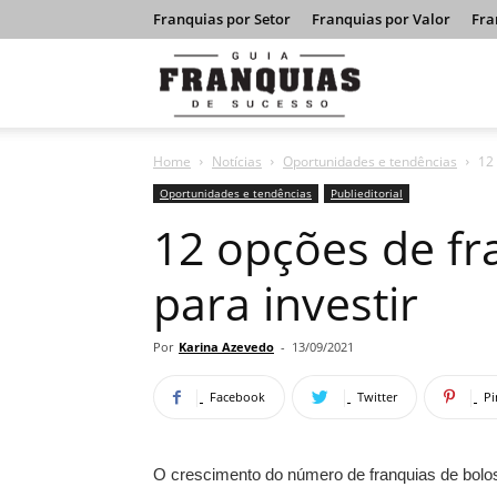
Franquias por Setor
Franquias por Valor
Fra
Guia
Home
Notícias
Oportunidades e tendências
12 
Franquias
Oportunidades e tendências
Publieditorial
12 opções de fr
de
para investir
Sucesso
Por
Karina Azevedo
-
13/09/2021
Facebook
Twitter
Pi
O crescimento do número de franquias de bol