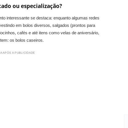
icado ou especialização?
onto interessante se destaca: enquanto algumas redes
nvestindo em bolos diversos, salgados (prontos para
cinhos, cafés e até itens como velas de aniversário,
tem: os bolos caseiros.
A APÓS A PUBLICIDADE