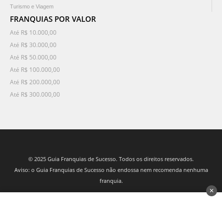
Turismo e Viagem
FRANQUIAS POR VALOR
Até R$ 10.000,00
Até R$ 30.000,00
Até R$ 50.000,00
Até R$ 100.000,00
Até R$ 200.000,00
Até R$ 300.000,00
© 2025 Guia Franquias de Sucesso. Todos os direitos reservados.
Aviso: o Guia Franquias de Sucesso não endossa nem recomenda nenhuma
franquia.
✕
desenvolvido por 3Nós