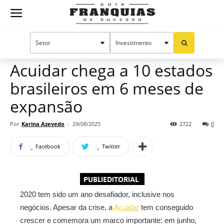
Guia
Home
Notícias
Mercado de franquias
Publieditorial
Franquias
Acuidar chega a 10 estados
brasileiros em 6 meses de
de
expansão
Por
Karina Azevedo
-
29/08/2025
2722
0
Sucesso
Facebook
Twitter
2020 tem sido um ano desafiador, inclusive nos
negócios. Apesar da crise, a
Acuidar
tem conseguido
crescer e comemora um marco importante: em junho,