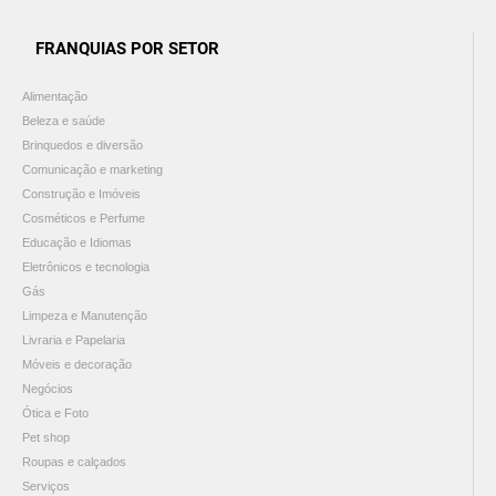
FRANQUIAS POR SETOR
Alimentação
Beleza e saúde
Brinquedos e diversão
Comunicação e marketing
Construção e Imóveis
Cosméticos e Perfume
Educação e Idiomas
Eletrônicos e tecnologia
Gás
Limpeza e Manutenção
Livraria e Papelaria
Móveis e decoração
Negócios
Ótica e Foto
Pet shop
Roupas e calçados
Serviços