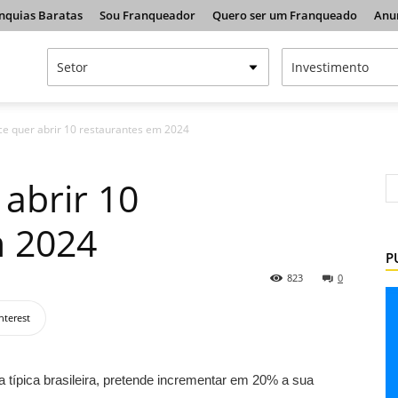
nquias Baratas
Sou Franqueador
Quero ser um Franqueado
Anu
e quer abrir 10 restaurantes em 2024
abrir 10
m 2024
P
823
0
nterest
 típica brasileira, pretende incrementar em 20% a sua