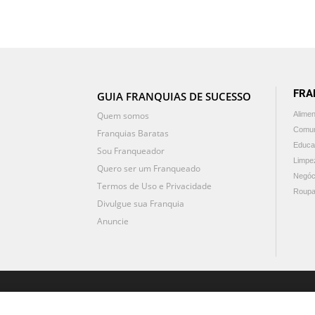
FRA
GUIA FRANQUIAS DE SUCESSO
Quem somos
Alime
Comun
Franquias Baratas
Educa
Sou Franqueador
Limpe
Quero ser um Franqueado
Negóc
Termos de Uso e Privacidade
Roupa
Divulgue sua Franquia
Anuncie