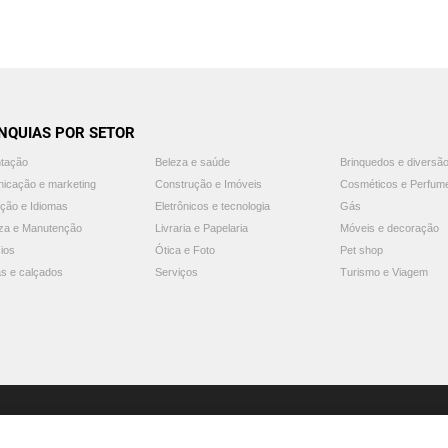
NQUIAS POR SETOR
ntação
Beleza e saúde
Brinquedos e diversã
icação e marketing
Construção e Imóveis
Cosméticos e Perfum
ção e Idiomas
Eletrônicos e tecnologia
Gás
za e Manutenção
Livraria e Papelaria
Móveis e decoração
ios
Ótica e Foto
Pet shop
s e calçados
Serviços
Turismo e Viagem
© 2025 Guia Franquias de Sucesso. Todos os direitos reservados.
Aviso: o Guia Franquias de Sucesso não endossa nem recomenda nenhuma franquia.