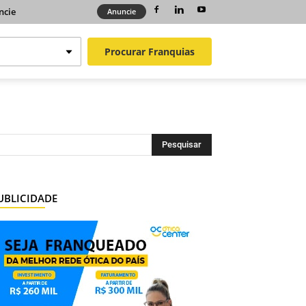
ncie
Anuncie
Procurar
Franquias
UBLICIDADE