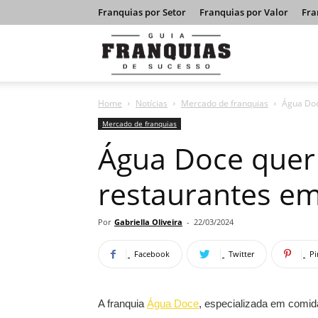
Franquias por Setor
Franquias por Valor
Fra
Guia
Home
Notícias
Mercado de franquias
Água Doc
Franquias
Mercado de franquias
Água Doce quer 
de
restaurantes e
Sucesso
Por
Gabriella Oliveira
-
22/03/2024
Facebook
Twitter
Pi
A franquia
Água Doce
, especializada em comida