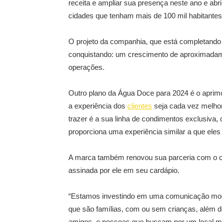
receita e ampliar sua presença neste ano e abr
cidades que tenham mais de 100 mil habitantes
O projeto da companhia, que está completando 
conquistando: um crescimento de aproximada
operações.
Outro plano da Água Doce para 2024 é o aprimo
a experiência dos
clientes
seja cada vez melho
trazer é a sua linha de condimentos exclusiva,
proporciona uma experiência similar a que eles
A marca também renovou sua parceria com o c
assinada por ele em seu cardápio.
“Estamos investindo em uma comunicação moder
que são famílias, com ou sem crianças, além 
amigos, e pessoas que buscam por um local mo