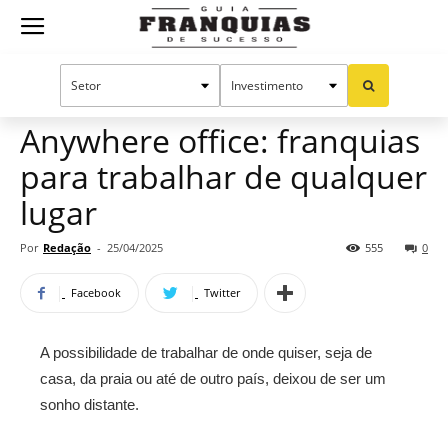
Guia
Home
Notícias
Oportunidades e tendências
Franquias
Anywhere office: franquias
para trabalhar de qualquer
de
lugar
Por
Redação
-
25/04/2025
555
0
Sucesso
Facebook
Twitter
A possibilidade de trabalhar de onde quiser, seja de
casa, da praia ou até de outro país, deixou de ser um
sonho distante.