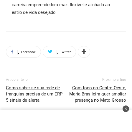
carreira empreendedora mais flexível e alinhada ao
estilo de vida desejado.
Facebook
Twitter
Artigo anterior
Próximo artigo
Como saber se sua rede de
Com foco no Centro-Oeste,
franquias precisa de um ERP:
Maria Brasileira quer ampliar
5 sinais de alerta
presença no Mato Grosso
✕