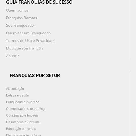
GUIA FRANQUIAS DE SUCESSO
Quem somos
Franquias Baratas
Sou Franqueador
Quero ser um Franqueado
Termos de Uso e Privacidade
Divulgue sua Franquia
Anuncie
FRANQUIAS POR SETOR
Alimentação
Beleza e saúde
Brinquedos e diversão
Comunicação e marketing
Construção e Imóveis
Cosméticos e Perfume
Educação e Idiomas
Eletrônicos e tecnologia