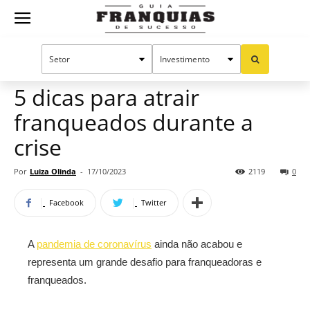
Guia
Home
Notícias
Manual do sucesso
Franquias
5 dicas para atrair
franqueados durante a
de
crise
Por
Luiza Olinda
-
17/10/2023
2119
0
Sucesso
Facebook
Twitter
A
pandemia de coronavírus
ainda não acabou e
representa um grande desafio para franqueadoras e
franqueados.