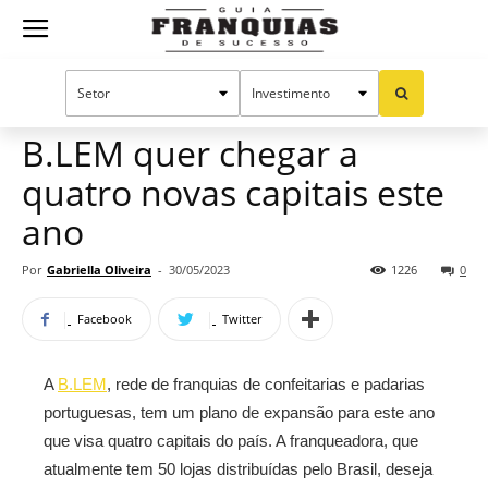
Guia
Home
Notícias
Mercado de franquias
Franquias
B.LEM quer chegar a
quatro novas capitais este
de
ano
Por
Gabriella Oliveira
-
30/05/2023
1226
0
Sucesso
Facebook
Twitter
A
B.LEM
, rede de franquias de confeitarias e padarias
portuguesas, tem um plano de expansão para este ano
que visa quatro capitais do país. A franqueadora, que
atualmente tem
50 lojas distribuídas pelo Brasil, deseja