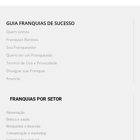
GUIA FRANQUIAS DE SUCESSO
Quem somos
Franquias Baratas
Sou Franqueador
Quero ser um Franqueado
Termos de Uso e Privacidade
Divulgue sua Franquia
Anuncie
FRANQUIAS POR SETOR
Alimentação
Beleza e saúde
Brinquedos e diversão
Comunicação e marketing