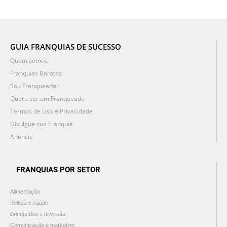
GUIA FRANQUIAS DE SUCESSO
Quem somos
Franquias Baratas
Sou Franqueador
Quero ser um Franqueado
Termos de Uso e Privacidade
Divulgue sua Franquia
Anuncie
FRANQUIAS POR SETOR
Alimentação
Beleza e saúde
Brinquedos e diversão
Comunicação e marketing