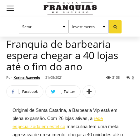
Guia
Home
Notícias
Mercado de franquias
Franquias
Franquia de barbearia
espera chegar a 40 lojas
de
até o fim do ano
Por
Karina Azevedo
-
31/08/2021
3138
0
Sucesso
Facebook
Twitter
Original de Santa Catarina, a Barbearia Vip está em
plena expansão. Com 26 lojas ativas, a
rede
especializada em estética
masculina tem uma meta
agressiva de crescimento: chegar a 40 unidades até o