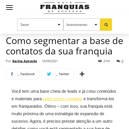
Guia
Home
Notícias
Manual do sucesso
Publieditorial
Franquias
Como segmentar a base de
contatos da sua franquia
de
Por
Karina Azevedo
-
16/09/2021
2141
0
Facebook
Twitter
Sucesso
Você tem uma base cheia de leads e já criou conteúdos
e materiais para
nutrir esses contatos
e transformá-los
em franqueados. Ótimo – com isso, sua franquia está
muito próxima de uma estratégia de expansão de
sucesso. Agora, é preciso prestar atenção a um outro
detalhe: como você está segmentado a sua base de