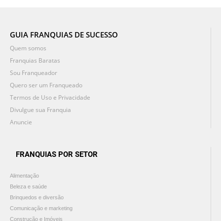
GUIA FRANQUIAS DE SUCESSO
Quem somos
Franquias Baratas
Sou Franqueador
Quero ser um Franqueado
Termos de Uso e Privacidade
Divulgue sua Franquia
Anuncie
FRANQUIAS POR SETOR
Alimentação
Beleza e saúde
Brinquedos e diversão
Comunicação e marketing
Construção e Imóveis