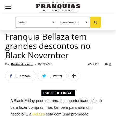
Guia
Home
Notícias
Mercado de franquias
Publieditorial
Franquias
Franquia Bellaza tem
grandes descontos no
de
Black November
Por
Karina Azevedo
-
10/09/2025
2115
0
Sucesso
Facebook
Twitter
A Black Friday pode ser uma boa oportunidade não só
para fazer compras, mas também para abrir um
negócio. E a
Bellaza
está com uma promoção