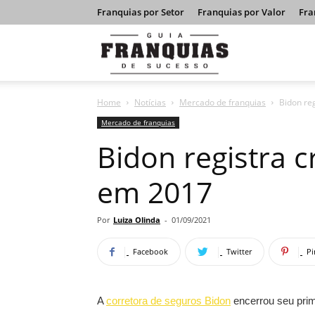
Franquias por Setor
Franquias por Valor
Fra
Guia
Home
Notícias
Mercado de franquias
Bidon re
Franquias
Mercado de franquias
Bidon registra 
de
em 2017
Sucesso
Por
Luiza Olinda
-
01/09/2021
Facebook
Twitter
Pi
A
corretora de seguros Bidon
encerrou seu prim