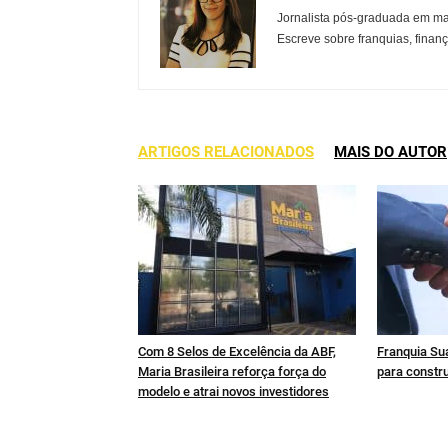
Jornalista pós-graduada em ma
Escreve sobre franquias, finan
ARTIGOS RELACIONADOS
MAIS DO AUTOR
Com 8 Selos de Excelência da ABF,
Franquia Sua
Maria Brasileira reforça força do
para constru
modelo e atrai novos investidores