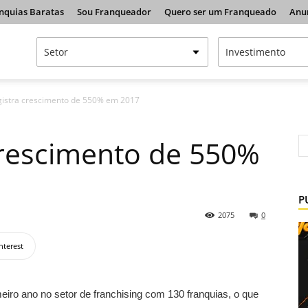
nquias Baratas
Sou Franqueador
Quero ser um Franqueado
Anu
gistra crescimento de 550% em 2017
crescimento de 550%
P
2075
0
nterest
eiro ano no setor de franchising com 130 franquias, o que