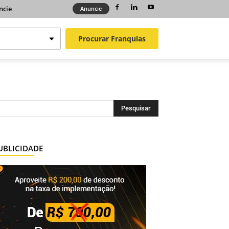
ncie
Anuncie
Procurar
Franquias
UBLICIDADE