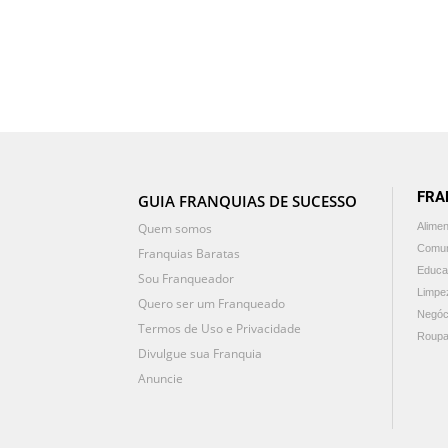
FRA
GUIA FRANQUIAS DE SUCESSO
Quem somos
Alime
Comun
Franquias Baratas
Educa
Sou Franqueador
Limpe
Quero ser um Franqueado
Negóc
Termos de Uso e Privacidade
Roupa
Divulgue sua Franquia
Anuncie