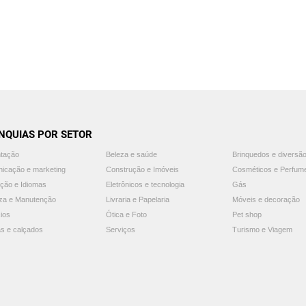
NQUIAS POR SETOR
ntação
Beleza e saúde
Brinquedos e diversã
icação e marketing
Construção e Imóveis
Cosméticos e Perfum
ção e Idiomas
Eletrônicos e tecnologia
Gás
za e Manutenção
Livraria e Papelaria
Móveis e decoração
ios
Ótica e Foto
Pet shop
s e calçados
Serviços
Turismo e Viagem