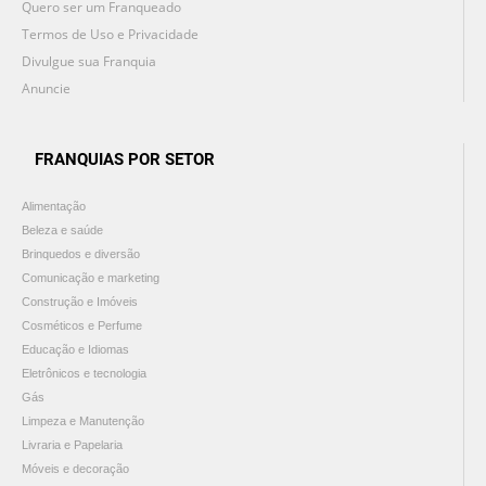
Quero ser um Franqueado
Termos de Uso e Privacidade
Divulgue sua Franquia
Anuncie
FRANQUIAS POR SETOR
Alimentação
Beleza e saúde
Brinquedos e diversão
Comunicação e marketing
Construção e Imóveis
Cosméticos e Perfume
Educação e Idiomas
Eletrônicos e tecnologia
Gás
Limpeza e Manutenção
Livraria e Papelaria
Móveis e decoração