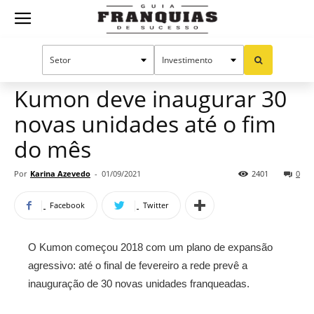
Guia
Home
Notícias
Mercado de franquias
Franquias
Kumon deve inaugurar 30
novas unidades até o fim
de
do mês
Por
Karina Azevedo
-
01/09/2021
2401
0
Sucesso
Facebook
Twitter
O Kumon começou 2018 com um plano de expansão
agressivo: até o final de fevereiro a rede prevê a
inauguração de 30 novas unidades franqueadas.