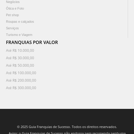
Negócios
Ótica e Foto
Pet shop
Roupas e calçados
Serviços
Turismo e Viagem
FRANQUIAS POR VALOR
Até R$ 10.000,00
Até R$ 30.000,00
Até R$ 50.000,00
Até R$ 100.000,00
Até R$ 200.000,00
Até R$ 300.000,00
© 2025 Guia Franquias de Sucesso. Todos os direitos reservados.
Aviso: o Guia Franquias de Sucesso não endossa nem recomenda nenhuma