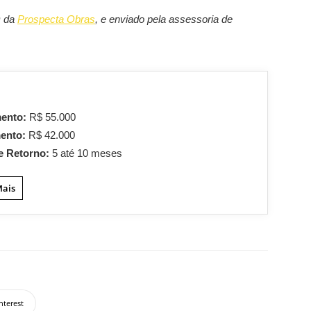
O da
Prospecta Obras
, e enviado pela assessoria de
mento:
R$ 55.000
mento:
R$ 42.000
e Retorno:
5 até 10 meses
Mais
nterest