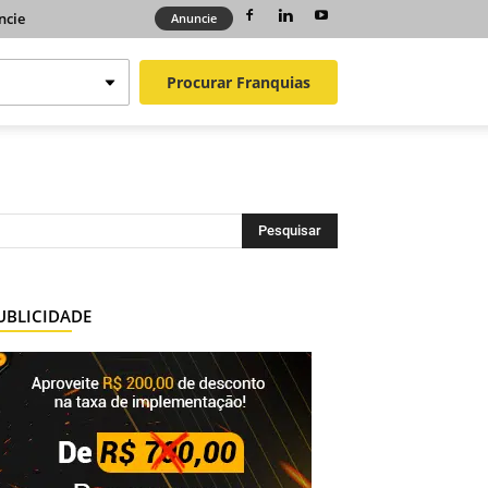
ncie
Anuncie
Procurar
Franquias
UBLICIDADE