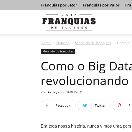
Franquias por Setor
Franquias por Valor
Fra
Guia
Home
Notícias
Mercado de franquias
Como o B
Franquias
Mercado de franquias
Como o Big Data
de
revolucionando a
Sucesso
Por
Redação
-
16/08/2021
Facebook
Twitter
Pi
Em toda nossa história, nunca vimos uma persp