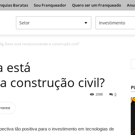
nquias Baratas
Sou Franqueador
Quero ser um Franqueado
Anu
ig Data está revolucionando a construção civil?
 está
 construção civil?
P
2088
0
nterest
ectiva tão positiva para o investimento em tecnologias de