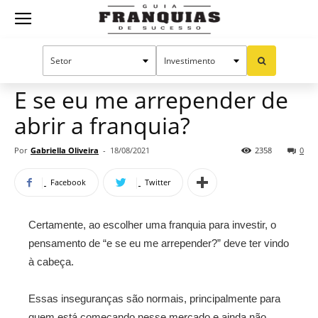
Guia
Home
Notícias
Dicas para franqueados
Franquias
E se eu me arrepender de
abrir a franquia?
de
Por
Gabriella Oliveira
-
18/08/2021
2358
0
Facebook
Twitter
Sucesso
Certamente, ao escolher uma franquia para investir, o
pensamento de “e se eu me arrepender?” deve ter vindo
à cabeça.
Essas inseguranças são normais, principalmente para
quem está começando nesse mercado e ainda não