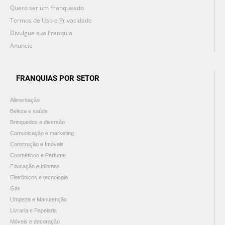
Quero ser um Franqueado
Termos de Uso e Privacidade
Divulgue sua Franquia
Anuncie
FRANQUIAS POR SETOR
Alimentação
Beleza e saúde
Brinquedos e diversão
Comunicação e marketing
Construção e Imóveis
Cosméticos e Perfume
Educação e Idiomas
Eletrônicos e tecnologia
Gás
Limpeza e Manutenção
Livraria e Papelaria
Móveis e decoração