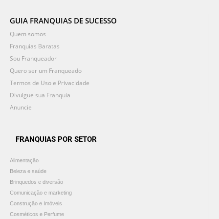
GUIA FRANQUIAS DE SUCESSO
Quem somos
Franquias Baratas
Sou Franqueador
Quero ser um Franqueado
Termos de Uso e Privacidade
Divulgue sua Franquia
Anuncie
FRANQUIAS POR SETOR
Alimentação
Beleza e saúde
Brinquedos e diversão
Comunicação e marketing
Construção e Imóveis
Cosméticos e Perfume