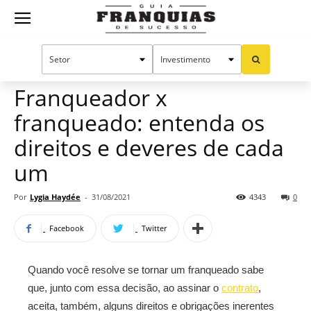
Guia
Home
Notícias
Dicas para franqueados
Franquias
Franqueador x
franqueado: entenda os
de
direitos e deveres de cada
um
Sucesso
Por
Lygia Haydée
-
31/08/2021
4343
0
Facebook
Twitter
Quando você resolve se tornar um franqueado sabe
que, junto com essa decisão, ao assinar o
contrato
,
aceita, também, alguns direitos e obrigações inerentes