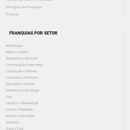
Divulgue sua Franquia
Anuncie
FRANQUIAS POR SETOR
Alimentação
Beleza e saúde
Brinquedos e diversão
Comunicação e marketing
Construção e Imóveis
Cosméticos e Perfume
Educação e Idiomas
Eletrônicos e tecnologia
Gás
Limpeza e Manutenção
Livraria e Papelaria
Móveis e decoração
Negócios
Ótica e Foto