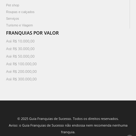
Pet shop
Roupas e calçados
Serviços
Turismo e Viagem
FRANQUIAS POR VALOR
Até R$ 10.000,00
Até R$ 30.000,00
Até R$ 50.000,00
Até R$ 100.000,00
Até R$ 200.000,00
Até R$ 300.000,00
© 2025 Guia Franquias de Sucesso. Todos os direitos reservados.
Aviso: o Guia Franquias de Sucesso não endossa nem recomenda nenhuma
franquia.