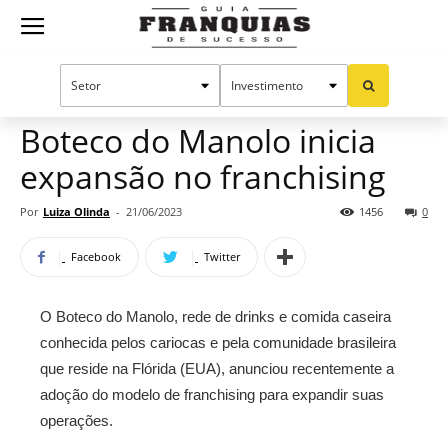
Guia
Home
Notícias
Mercado de franquias
Franquias
Boteco do Manolo inicia
expansão no franchising
de
Por
Luiza Olinda
-
21/06/2023
1456
0
Facebook
Twitter
Sucesso
O Boteco do Manolo, rede de drinks e comida caseira
conhecida pelos cariocas e pela comunidade brasileira
que reside na Flórida (EUA), anunciou recentemente a
adoção do modelo de franchising para expandir suas
operações.