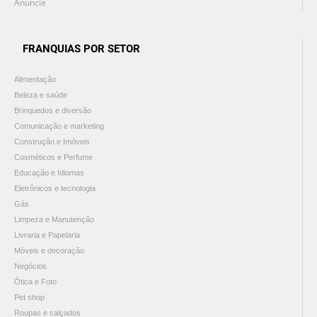
Anuncie
FRANQUIAS POR SETOR
Alimentação
Beleza e saúde
Brinquedos e diversão
Comunicação e marketing
Construção e Imóveis
Cosméticos e Perfume
Educação e Idiomas
Eletrônicos e tecnologia
Gás
Limpeza e Manutenção
Livraria e Papelaria
Móveis e decoração
Negócios
Ótica e Foto
Pet shop
Roupas e calçados