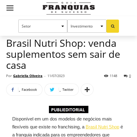
Guia
Home
Notícias
Mercado de franquias
Publieditorial
Franquias
Brasil Nutri Shop: venda
suplementos sem sair de
de
casa
Por
Gabriella Oliveira
-
11/07/2023
1148
0
Sucesso
Facebook
Twitter
Disponível em um dos modelos de negócios mais
flexíveis que existe no franchising, a
Brasil Nutri Shop
é
a franquia indicada para os empreendedores que