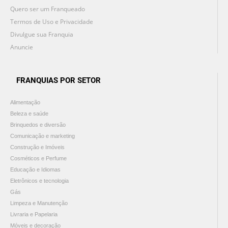
Quero ser um Franqueado
Termos de Uso e Privacidade
Divulgue sua Franquia
Anuncie
FRANQUIAS POR SETOR
Alimentação
Beleza e saúde
Brinquedos e diversão
Comunicação e marketing
Construção e Imóveis
Cosméticos e Perfume
Educação e Idiomas
Eletrônicos e tecnologia
Gás
Limpeza e Manutenção
Livraria e Papelaria
Móveis e decoração