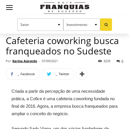
Guia
Home
Notícias
Mercado de franquias
Franquias
Cafeteria coworking busca
franqueados no Sudeste
de
Por
Karina Azevedo
-
07/09/2021
3233
0
Facebook
Twitter
Sucesso
Criada a partir da percepção de uma necessidade
prática, a Cofice é uma cafeteria coworking fundada no
final de 2016. Agora, a empresa busca franqueados para
ampliar o conceito do negócio.
Segundo Sady Viana, um dos sócios fundadores da