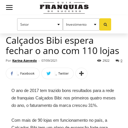
Guia
Home
Notícias
Mercado de franquias
Franquias
Calçados Bibi espera
fechar o ano com 110 lojas
de
Por
Karina Azevedo
-
07/09/2021
2922
0
Facebook
Twitter
Sucesso
O ano de 2017 tem trazido bons resultados para a rede
de franquias Calçados Bibi: nos primeiros quatro meses
do ano, o faturamento da marca cresceu 31%.
Com mais de 90 lojas em funcionamento no país, a
Calçados Bibi tem um plano de expansão forte para