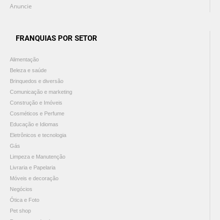
Anuncie
FRANQUIAS POR SETOR
Alimentação
Beleza e saúde
Brinquedos e diversão
Comunicação e marketing
Construção e Imóveis
Cosméticos e Perfume
Educação e Idiomas
Eletrônicos e tecnologia
Gás
Limpeza e Manutenção
Livraria e Papelaria
Móveis e decoração
Negócios
Ótica e Foto
Pet shop