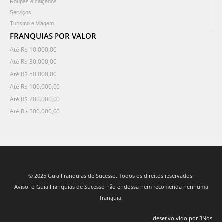
Roupas e calçados
Serviços
Turismo e Viagem
FRANQUIAS POR VALOR
Até R$ 10.000,00
Até R$ 30.000,00
Até R$ 50.000,00
Até R$ 100.000,00
Até R$ 200.000,00
Até R$ 300.000,00
© 2025 Guia Franquias de Sucesso. Todos os direitos reservados.
Aviso: o Guia Franquias de Sucesso não endossa nem recomenda nenhuma
franquia.
desenvolvido por 3Nós