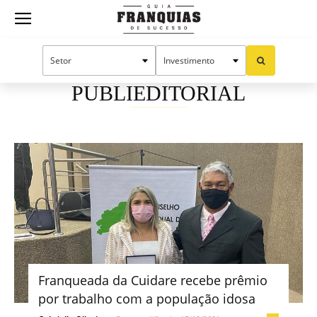
Guia
Início
Publieditorial
Franquias
PUBLIEDITORIAL
de
Sucesso
Franqueada da Cuidare recebe prêmio
por trabalho com a população idosa