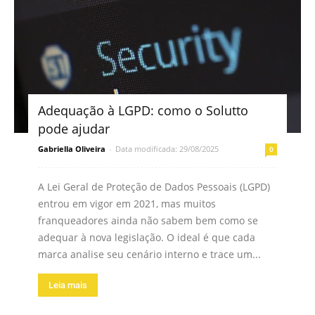
Adequação à LGPD: como o Solutto
pode ajudar
Gabriella Oliveira
-
Data modificada: 29/08/2025
0
A Lei Geral de Proteção de Dados Pessoais (LGPD)
entrou em vigor em 2021, mas muitos
franqueadores ainda não sabem bem como se
adequar à nova legislação. O ideal é que cada
marca analise seu cenário interno e trace um...
Leia mais