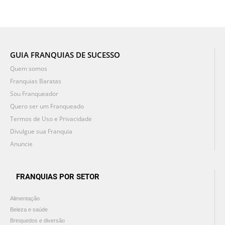
GUIA FRANQUIAS DE SUCESSO
Quem somos
Franquias Baratas
Sou Franqueador
Quero ser um Franqueado
Termos de Uso e Privacidade
Divulgue sua Franquia
Anuncie
FRANQUIAS POR SETOR
Alimentação
Beleza e saúde
Brinquedos e diversão