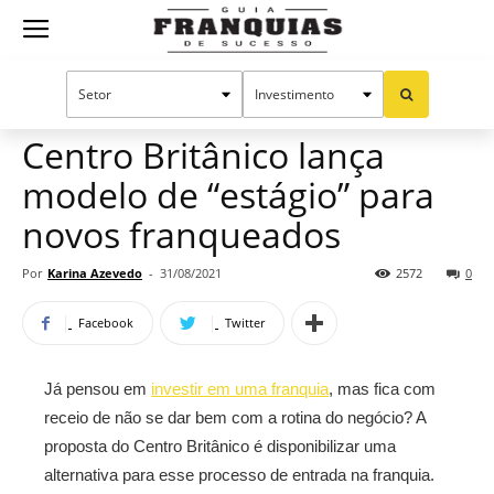
Guia
Home
Notícias
Mercado de franquias
Franquias
Centro Britânico lança
modelo de “estágio” para
de
novos franqueados
Por
Karina Azevedo
-
31/08/2021
2572
0
Sucesso
Facebook
Twitter
Já pensou em
investir em uma franquia
, mas fica com
receio de não se dar bem com a rotina do negócio? A
proposta do Centro Britânico é disponibilizar uma
alternativa para esse processo de entrada na franquia.