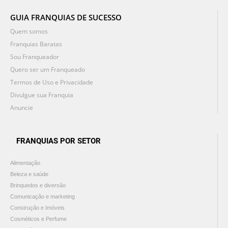
GUIA FRANQUIAS DE SUCESSO
Quem somos
Franquias Baratas
Sou Franqueador
Quero ser um Franqueado
Termos de Uso e Privacidade
Divulgue sua Franquia
Anuncie
FRANQUIAS POR SETOR
Alimentação
Beleza e saúde
Brinquedos e diversão
Comunicação e marketing
Construção e Imóveis
Cosméticos e Perfume